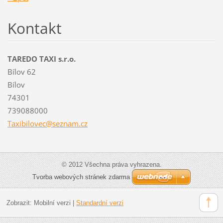
Kontakt
TAREDO TAXI s.r.o.
Bílov 62
Bílov
74301
739088000
Taxibilo
vec@sezn
am.cz
© 2012 Všechna práva vyhrazena.
Tvorba webových stránek zdarma
Zobrazit:
Mobilní verzi
|
Standardní verzi